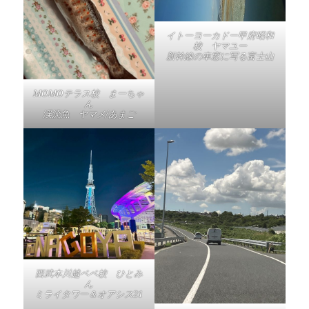
イトーヨーカドー甲府昭和
校 ヤマユー
新幹線の車窓に写る富士山
MOMOテラス校 まーちゃ
ん
渓流魚 ヤマメ/あまご
西武本川越ペペ校 ひとみ
ん
ミライタワー＆オアシス21