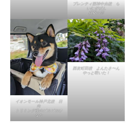
プレンティ西神中央校 ら
いむぎぱん
真夏の雲
西友町田校 よんたさ〜ん
やっと咲いた！
イオンモール神戸北校 日
向
トリミング後のピカピカひ
なた