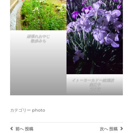
頑張れおやじ
散歩みち
イトーヨーカドー綾瀬校
美江子
花菖蒲
カテゴリー
photo
前へ
投稿
次へ
投稿