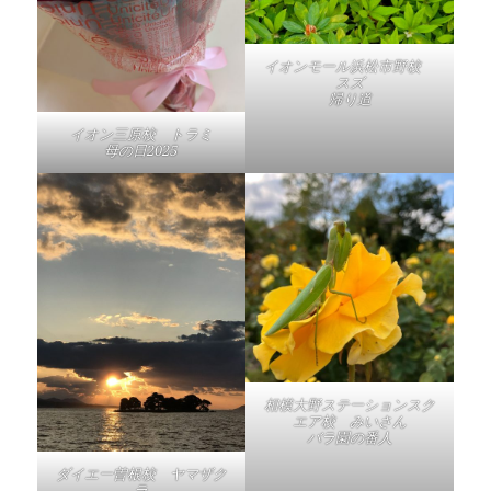
イオンモール浜松市野校
スズ
帰り道
イオン三原校 トラミ
母の日2025
相模大野ステーションスク
エア校 みいさん
バラ園の番人
ダイエー曽根校 ヤマザク
ラ