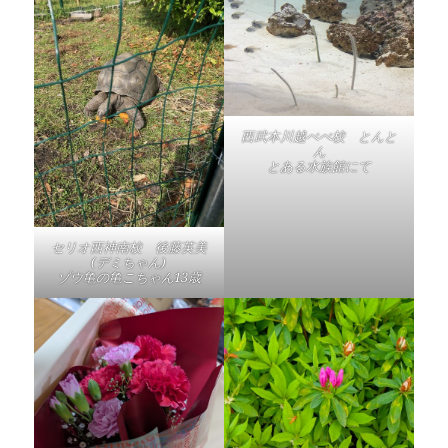
西武本川越ぺぺ校 とんと
ん
とある水族館にて
セリオ西神南校 後藤英美
(デミちゃん)
ゾウ亀の亀こちゃん13歳