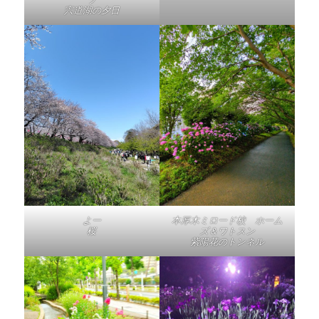
宍道湖の夕日
よー
本厚木ミロード校 ホーム
桜
ズ＆ワトスン
紫陽花のトンネル