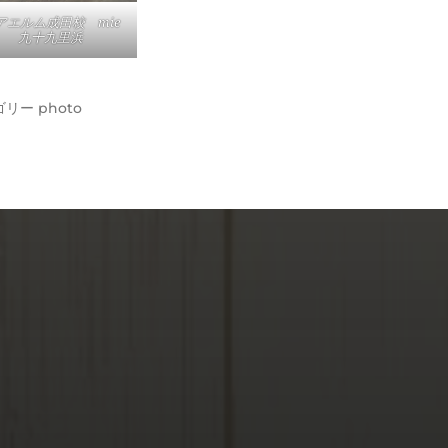
アエルム成田校 mie
九十九里浜
ゴリー
photo