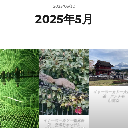
2025/05/30
2025年5月
イトーヨーカドー大
校 アントモ
桜富士
イトーヨーカドー能見台
校 呑気なオッサン