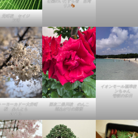
公園のいたずら者 台湾
リス
元町校 セイジ
万博
イオンモール福津校
ンちゃん
壱岐の休日
トーヨーカドー大井町
西友二俣川校 のんこ
校 あんとも
雨あがりの薔薇
さくら