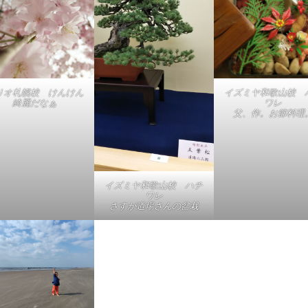
リオ札幌校 けんけん
イズミヤ和歌山校 
綺麗だなぁ
ワレ
父、作。お節料理
イズミヤ和歌山校 ハチ
ワレ
さすが道場さんの盆栽