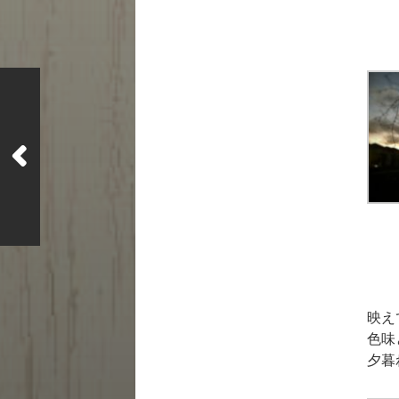
映え
色味
夕暮