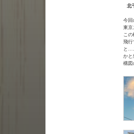
北
今回
東京
この
飛行
と…
かと
構図