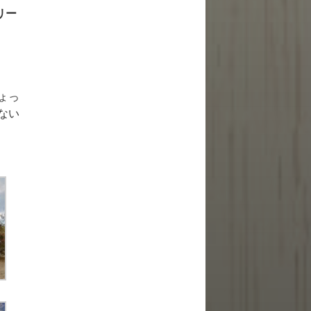
リー
ょっ
ない