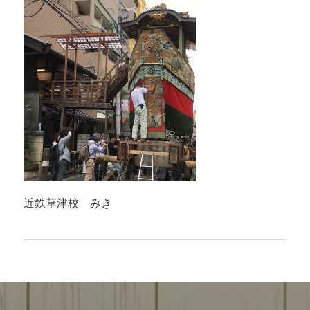
近鉄草津校 みき