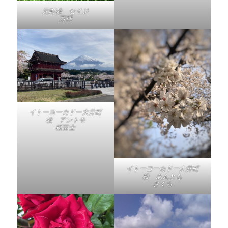
元町校 セイジ
万博
イトーヨーカドー大井町
校 アントモ
桜富士
イトーヨーカドー大井町
校 あんとも
さくら