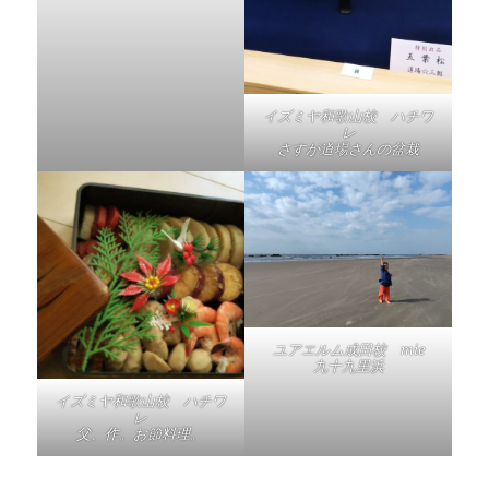
イズミヤ和歌山校 ハチワ
レ
さすが道場さんの盆栽
ユアエルム成田校 mie
九十九里浜
イズミヤ和歌山校 ハチワ
レ
父、作。お節料理。