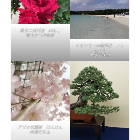
西友二俣川校 のんこ
雨あがりの薔薇
イオンモール福津校 ノン
ちゃん
壱岐の休日
アリオ札幌校 けんけん
綺麗だなぁ