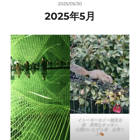
2025/05/30
2025年5月
イトーヨーカドー能見台
校 呑気なオッサン
公園のいたずら者 台湾リ
ス